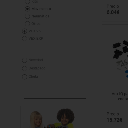
Kits
Precio
Movimiento
6.04€
Neumática
Otros
VEX·V5
VEX·EXP
Novedad
Destacado
Oferta
Vex IQ pa
engra
Precio
15.72€