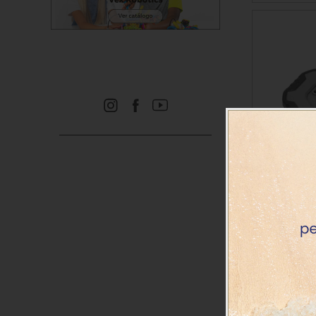
Vex IQ peso
Precio
23.98€