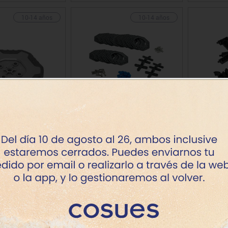
10-14 años
10-14 años
 del volante. 4 u.
Vex IQ pack engranajes
Vex IQ 
planet. y placas girat.
Precio
Precio
15.72€
7.25€
10-14 años
10-14 años