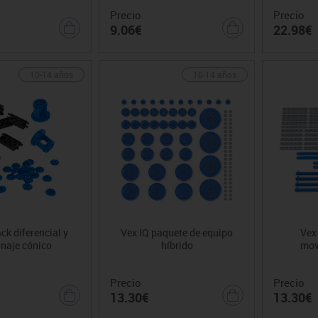
Precio
Precio
9.06€
22.98€
10-14 años
10-14 años
ck diferencial y
Vex IQ paquete de equipo
Vex
naje cónico
híbrido
mov
Precio
Precio
13.30€
13.30€