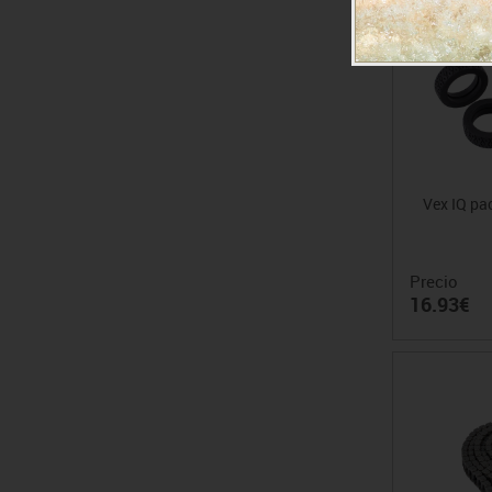
Vex IQ pa
Precio
16.93€