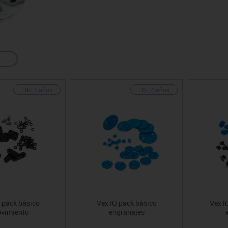
sitores
icomotricidad
Entrenamiento
Micro:bit
Psicomotricidad
Videoproyección
es
nkering
Vex robotics
Otros
10-14 años
10-14 años
 pack básico
Vex IQ pack básico
Vex I
vimiento
engranajes