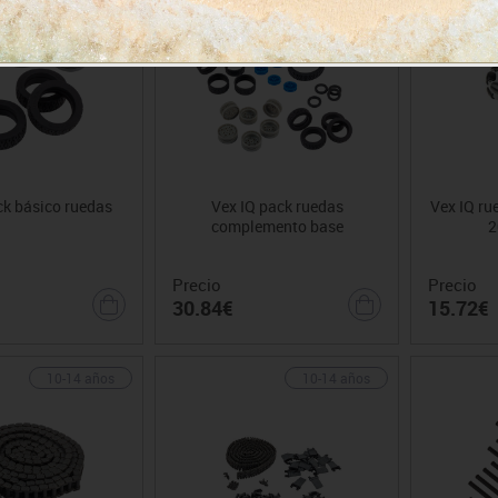
ck básico ruedas
Vex IQ pack ruedas
Vex IQ ru
complemento base
2
Precio
Precio
30.84€
15.72€
10-14 años
10-14 años