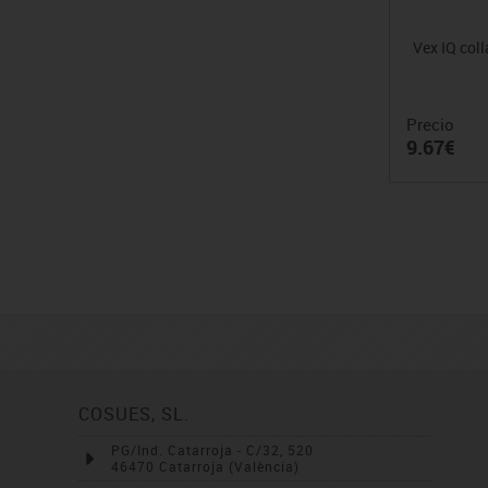
Vex IQ coll
Precio
9.67€
COSUES, SL.
PG/Ind. Catarroja - C/32, 520
46470 Catarroja (València)