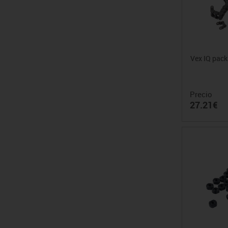
Vex IQ pac
Precio
27.21€