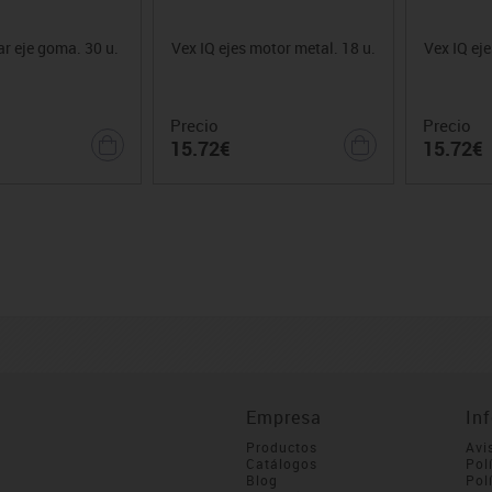
ar eje goma. 30 u.
Vex IQ ejes motor metal. 18 u.
Vex IQ eje
Precio
Precio
15.72€
15.72€
Empresa
In
Productos
Avi
Catálogos
Pol
Blog
Pol