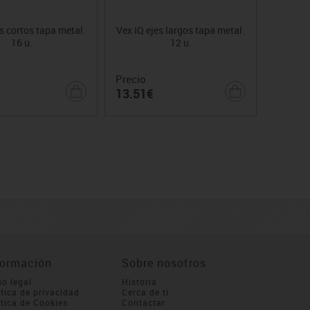
s cortos tapa metal.
Vex IQ ejes largos tapa metal.
16 u.
12 u.
Precio
13.51€
formación
Sobre nosotros
so legal
Historia
ítica de privacidad
Cerca de ti
ítica de Cookies
Contactar