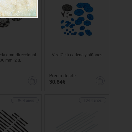
eda omnidireccional
Vex IQ kit cadena y piñones
00 mm. 2 u.
Precio desde
30.84€
10-14 años
10-14 años