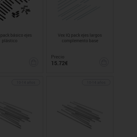
 pack básico ejes
Vex IQ pack ejes largos
plástico
complemento base
Precio
15.72€
10-14 años
10-14 años