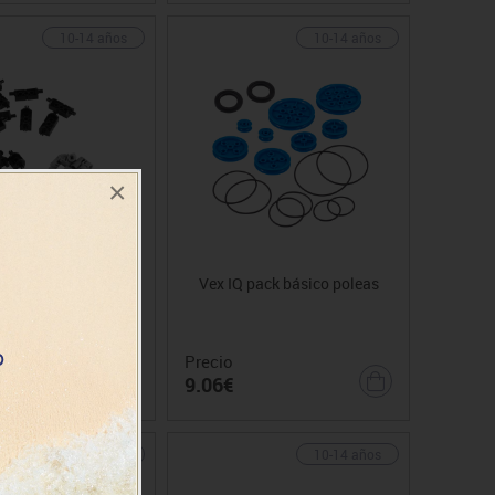
10-14 años
10-14 años
×
pack básico juntas
Vex IQ pack básico poleas
universales
Precio
9.06€
10-14 años
10-14 años