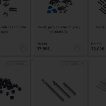
k cadena complem.
Vex IQ pack cadena tanque y
Vex IQ
base
kit admisión
Precio
Precio
37.50€
12.09€
10-14 años
10-14 años