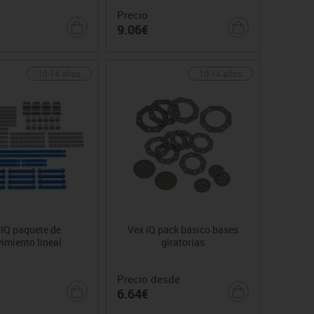
Precio
9.06€
10-14 años
10-14 años
 IQ paquete de
Vex IQ pack básico bases
imiento lineal
giratorias
Precio desde
6.64€