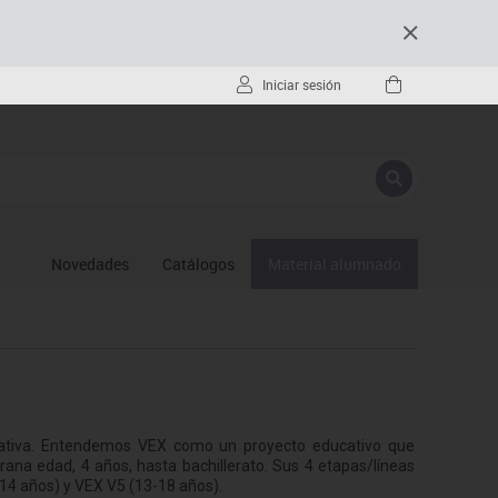
Iniciar sesión
Novedades
Catálogos
Material alumnado
cativa. Entendemos VEX como un proyecto educativo que
ana edad, 4 años, hasta bachillerato. Sus 4 etapas/líneas
-14 años) y VEX V5 (13-18 años).