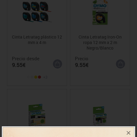
Cinta Letratag plástico 12
Cinta Letratag Iron-On
mm x 4 m
ropa 12 mm x 2 m
Negro/Blanco
Precio desde
Precio
9.55€
9.55€
+3
×