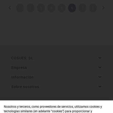
1
2
3
4
5
6
7
8
COSUES, SL.
Empresa
Información
Sobre nosotros
Nosotros y terceros, como proveedores de servicios, utilizamos cookies y
tecnologías similares (en adelante “cookies”) para proporcionar y