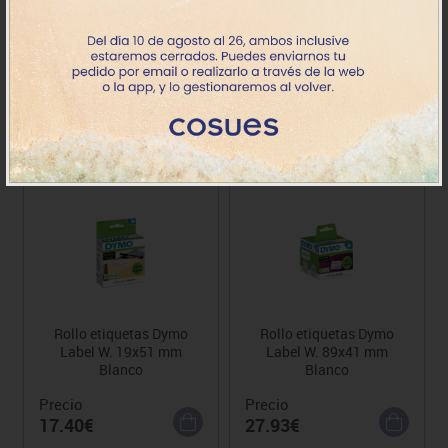
Rollo etiquetas Dymo
Rollo etiquetas Dymo
Label W. 25x54 mm
Label W. 25x13 mm
Blanco
Blanco
Precio
Precio
16.15€
14.06€
Rollo etiquetas Dymo
Rollo etiquetas Dymo
Label W. 19x51 mm
Label W. 89x41 mm
Blanco
Blanco
Precio
Precio
17.40€
27.93€