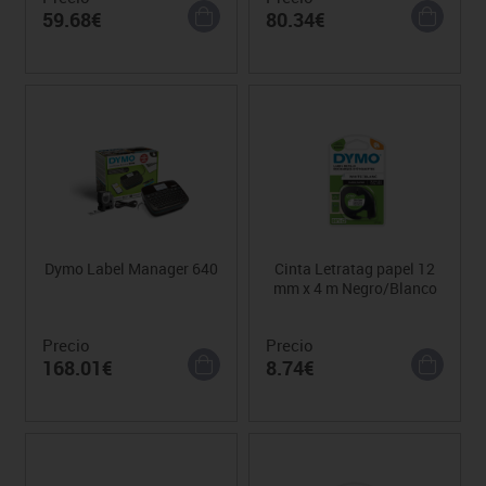
59.68€
80.34€
Dymo Label Manager 640
Cinta Letratag papel 12
mm x 4 m Negro/Blanco
Precio
Precio
168.01€
8.74€