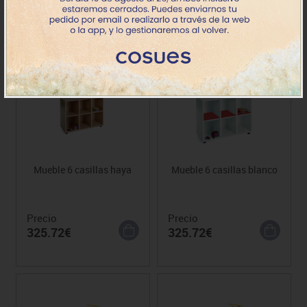
452.77€
452.77€
Mueble 6 casillas haya
Mueble 6 casillas blanco
Precio
Precio
325.72€
325.72€