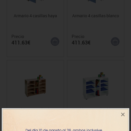
Armario 4 casillas haya
Armario 4 casillas blanco
Precio
Precio
411.63€
411.63€
Mueble 10 casillas haya
Mueble 10 casillas blanco
×
Precio
Precio