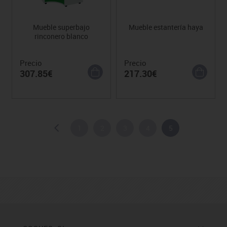
Mueble superbajo
Mueble estantería haya
rinconero blanco
Precio
Precio
307.85€
217.30€
1
2
3
4
5