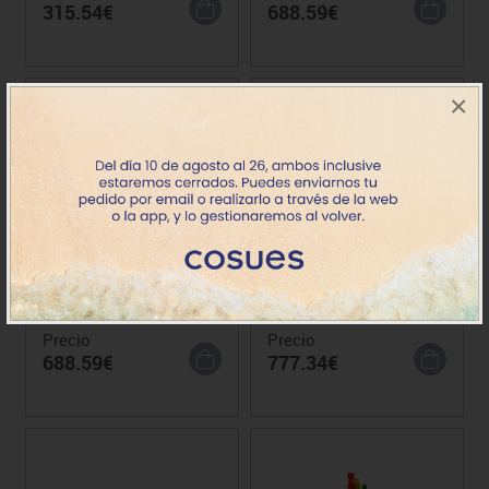
315.54€
688.59€
×
Cajonera 3 caj. frente
Cajonera 4 caj. frente
metacril. Blanco
metacril. Haya
Precio
Precio
688.59€
777.34€