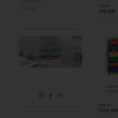
Destacado
Precio
Oferta
700.49€
Cubeter
column
Precio
1215.35€