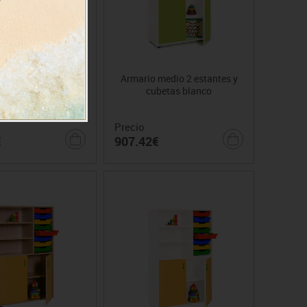
medio 2 estantes y
Armario medio 2 estantes y
ubetas haya
cubetas blanco
Precio
€
907.42€