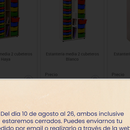
media 2 cubeteros
Estantería media 2 cubeteros
Estanter
Haya
Blanco
Precio
Precio
1093.62€
862.44