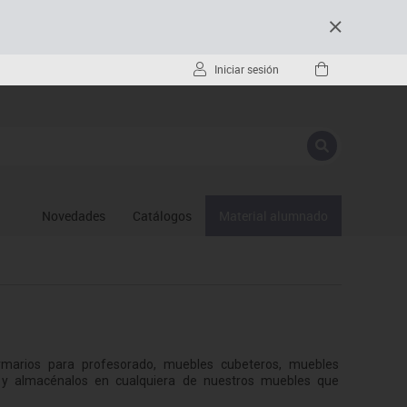
Iniciar sesión
Novedades
Catálogos
Material alumnado
rmarios para profesorado, muebles cubeteros, muebles
os y almacénalos en cualquiera de nuestros muebles que