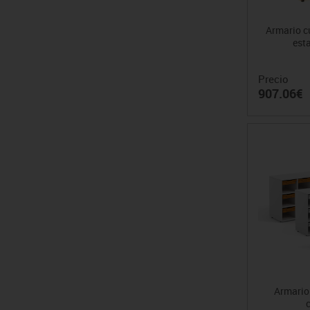
Armario c
est
Precio
907.06€
Armario