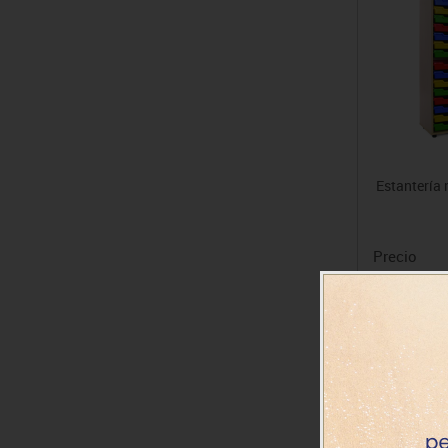
Estantería 
Precio
1093.62€