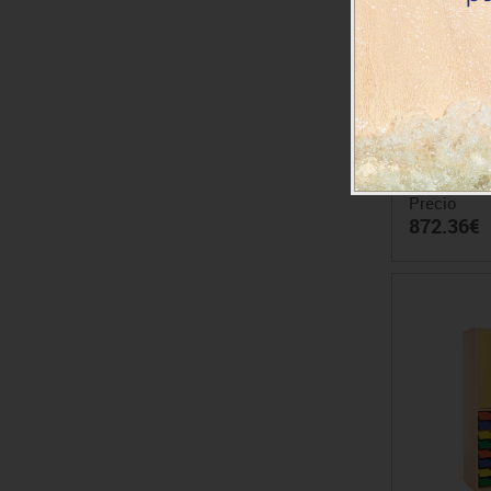
Armario me
cub
Precio
872.36€