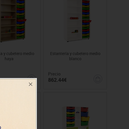
ía y cubetero medio
Estantería y cubetero medio
haya
blanco
Precio
€
862.44€
×