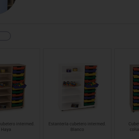
sitores
icomotricidad
Entrenamiento
Micro:bit
Psicomotricidad
Videoproyección
es
nkering
Vex robotics
Otros
cubetero intermed.
Estantería cubetero intermed.
Cubet
Haya
Blanco
colu