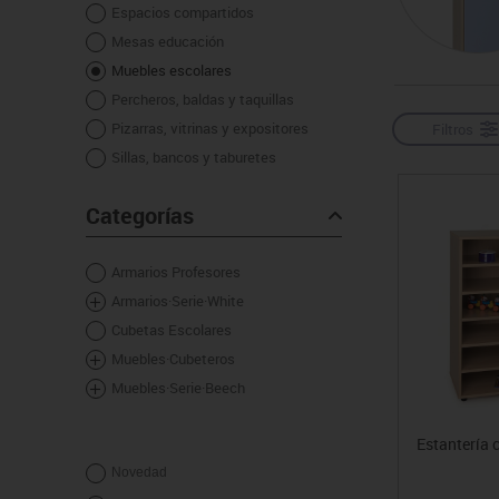
Espacios compartidos
Manualidades
Juegos de mesa
Pizarras, vitrinas y expo
Ps
Mesas educación
Material escolar
Juegos simbólicos
Sillas, bancos y taburet
Ti
Muebles escolares
Plastifica, encuaderna, destruye
Percheros, baldas y taquillas
Papel y manipulados
Pizarras, vitrinas y expositores
Filtros
Sillas, bancos y taburetes
Categorías
Armarios Profesores
Armarios·Serie·White
Cubetas Escolares
Muebles·Cubeteros
Muebles·Serie·Beech
Estantería 
Novedad