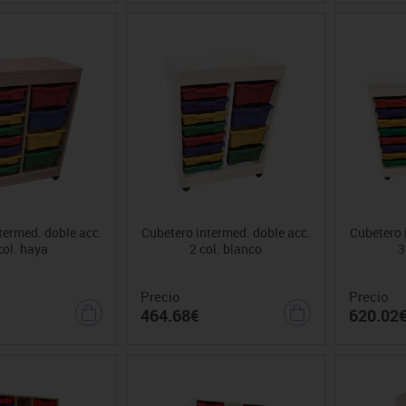
termed. doble acc.
Cubetero intermed. doble acc.
Cubetero 
col. haya
2 col. blanco
3
Precio
Precio
464.68€
620.02