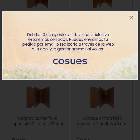
×
Carpeta cartón folio 2
Carpeta cartón folio 4
anillas 40 mm
anillas 25 mm
Precio
Precio
2.57€
2.48€
Carpeta cartón folio
Carpeta cartón folio
apaisado 2 anillas 25 mm
apaisado 2 anillas 40 mm